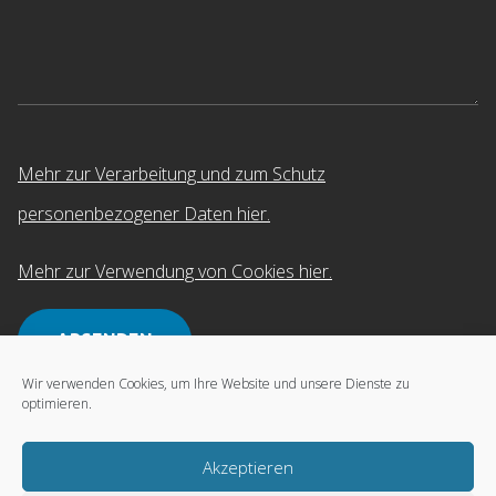
Mehr zur Verarbeitung und zum Schutz
personenbezogener Daten hier.
Mehr zur Verwendung von Cookies hier.
Wir verwenden Cookies, um Ihre Website und unsere Dienste zu
optimieren.
Alternative:
Akzeptieren