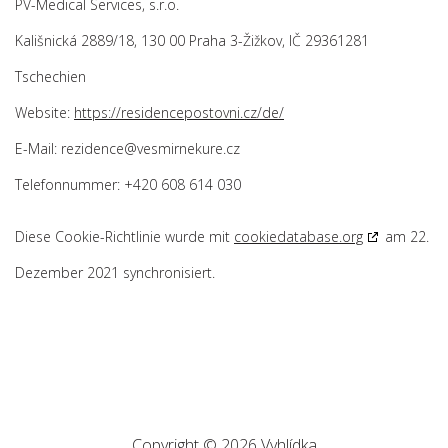
PV-Medical Services, s.r.o.
Kališnická 2889/18, 130 00 Praha 3-Žižkov, IČ 29361281
Tschechien
Website:
https://residencepostovni.cz/de/
E-Mail:
rezidence@
vesmirnekure.cz
Telefonnummer: +420 608 614 030
Diese Cookie-Richtlinie wurde mit
cookiedatabase.org
am 22.
Dezember 2021 synchronisiert.
Copyright © 2026 Vyhlídka