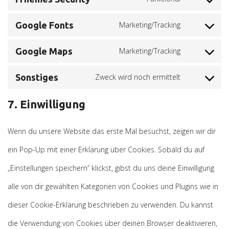
analytics
Consent
wordpress
service
to
Google Fonts
Marketing/Tracking
Consent
wpml
service
to
Google Maps
Marketing/Tracking
Consent
ithemes-
service
to
Sonstiges
Zweck wird noch ermittelt
security
Consent
google-
service
to
7. Einwilligung
fonts
google-
service
Wenn du unsere Website das erste Mal besuchst, zeigen wir dir
maps
sonstiges
ein Pop-Up mit einer Erklärung über Cookies. Sobald du auf
„Einstellungen speichern“ klickst, gibst du uns deine Einwilligung
alle von dir gewählten Kategorien von Cookies und Plugins wie in
dieser Cookie-Erklärung beschrieben zu verwenden. Du kannst
die Verwendung von Cookies über deinen Browser deaktivieren,