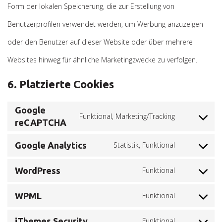
Form der lokalen Speicherung, die zur Erstellung von
Benutzerprofilen verwendet werden, um Werbung anzuzeigen
oder den Benutzer auf dieser Website oder über mehrere
Websites hinweg für ähnliche Marketingzwecke zu verfolgen.
6. Platzierte Cookies
Google
Funktional, Marketing/Tracking
reCAPTCHA
Consent
to
Google Analytics
Statistik, Funktional
Consent
service
to
WordPress
Funktional
google-
Consent
service
recaptcha
to
WPML
Funktional
Consent
google-
service
to
iThemes Security
Funktional